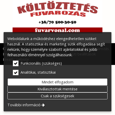
Weboldalunk a működéshez elengedhetetlen sütiket
használ. A statisztikai és marketing sütik elfogadása segít
© 2008 - 2025 GARKAZOL Kft. Költöztetés, szállítás, fuvarozás.
nekünk, hogy személyre szabott ajánlatokkal és jobb
Impresszum
Adatvédelmi nyilatkozat
Süti beállítások
felhasználói élménnyel szolgálhassunk.
Kreatív website
Funkcionális (szükséges)
Analitikai, statisztikai
Mindet elfogadom
Kiválasztottak mentése
Csak a szükségesek
További információ