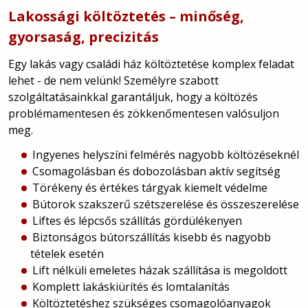
Lakossági költöztetés – minőség,
gyorsaság, precizitás
Egy lakás vagy családi ház költöztetése komplex feladat
lehet - de nem velünk! Személyre szabott
szolgáltatásainkkal garantáljuk, hogy a költözés
problémamentesen és zökkenőmentesen valósuljon
meg.
Ingyenes helyszíni felmérés nagyobb költözéseknél
Csomagolásban és dobozolásban aktív segítség
Törékeny és értékes tárgyak kiemelt védelme
Bútorok szakszerű szétszerelése és összeszerelése
Liftes és lépcsős szállítás gördülékenyen
Biztonságos bútorszállítás kisebb és nagyobb
tételek esetén
Lift nélküli emeletes házak szállítása is megoldott
Komplett lakáskiürítés és lomtalanítás
Költöztetéshez szükséges csomagolóanyagok