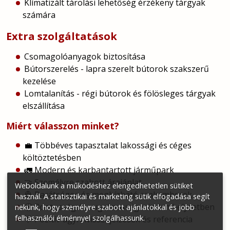
Klímatizált tárolási lehetőség érzékeny tárgyak
számára
Extra szolgáltatások
Csomagolóanyagok biztosítása
Bútorszerelés - lapra szerelt bútorok szakszerű
kezelése
Lomtalanítás - régi bútorok és fölösleges tárgyak
elszállítása
Miért válasszon minket?
💼 Többéves tapasztalat lakossági és céges
költöztetésben
🚛 Modern és karbantartott járműpark
🤝 Személyre szabott árajánlat
Weboldalunk a működéshez elengedhetetlen sütiket
👷 Barátságos és megbízható szakemberek
használ. A statisztikai és marketing sütik elfogadása segít
🕒 Pontosság és rugalmasság minden helyzetben
nekünk, hogy személyre szabott ajánlatokkal és jobb
felhasználói élménnyel szolgálhassunk.
🌟 Pozitív ügyfélvisszajelzések és referencia