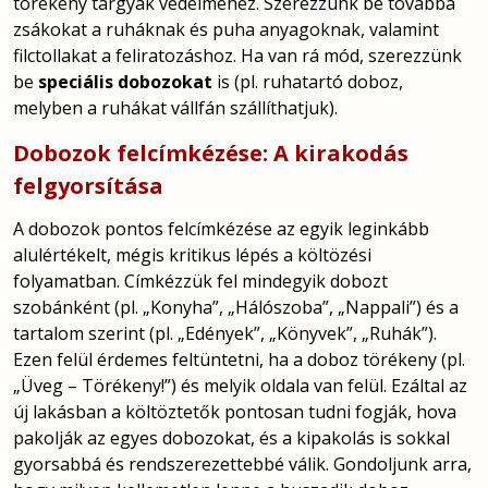
törékeny tárgyak védelméhez. Szerezzünk be továbbá
zsákokat a ruháknak és puha anyagoknak, valamint
filctollakat a feliratozáshoz. Ha van rá mód, szerezzünk
be
speciális dobozokat
is (pl. ruhatartó doboz,
melyben a ruhákat vállfán szállíthatjuk).
Dobozok felcímkézése: A kirakodás
felgyorsítása
A dobozok pontos felcímkézése az egyik leginkább
alulértékelt, mégis kritikus lépés a költözési
folyamatban. Címkézzük fel mindegyik dobozt
szobánként (pl. „Konyha”, „Hálószoba”, „Nappali”) és a
tartalom szerint (pl. „Edények”, „Könyvek”, „Ruhák”).
Ezen felül érdemes feltüntetni, ha a doboz törékeny (pl.
„Üveg – Törékeny!”) és melyik oldala van felül. Ezáltal az
új lakásban a költöztetők pontosan tudni fogják, hova
pakolják az egyes dobozokat, és a kipakolás is sokkal
gyorsabbá és rendszerezettebbé válik. Gondoljunk arra,