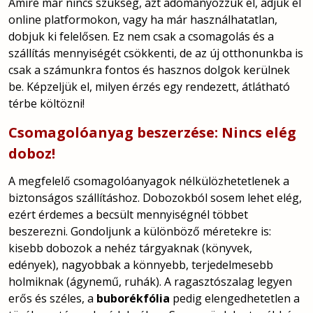
Amire már nincs szükség, azt adományozzuk el, adjuk el
online platformokon, vagy ha már használhatatlan,
dobjuk ki felelősen. Ez nem csak a csomagolás és a
szállítás mennyiségét csökkenti, de az új otthonunkba is
csak a számunkra fontos és hasznos dolgok kerülnek
be. Képzeljük el, milyen érzés egy rendezett, átlátható
térbe költözni!
Csomagolóanyag beszerzése: Nincs elég
doboz!
A megfelelő csomagolóanyagok nélkülözhetetlenek a
biztonságos szállításhoz. Dobozokból sosem lehet elég,
ezért érdemes a becsült mennyiségnél többet
beszerezni. Gondoljunk a különböző méretekre is:
kisebb dobozok a nehéz tárgyaknak (könyvek,
edények), nagyobbak a könnyebb, terjedelmesebb
holmiknak (ágynemű, ruhák). A ragasztószalag legyen
erős és széles, a
buborékfólia
pedig elengedhetetlen a