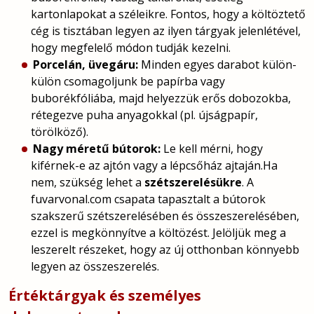
kartonlapokat a széleikre. Fontos, hogy a költöztető
cég is tisztában legyen az ilyen tárgyak jelenlétével,
hogy megfelelő módon tudják kezelni.
Porcelán, üvegáru:
Minden egyes darabot külön-
külön csomagoljunk be papírba vagy
buborékfóliába, majd helyezzük erős dobozokba,
rétegezve puha anyagokkal (pl. újságpapír,
törölköző).
Nagy méretű bútorok:
Le kell mérni, hogy
kiférnek-e az ajtón vagy a lépcsőház ajtaján.Ha
nem, szükség lehet a
szétszerelésükre
. A
fuvarvonal.com csapata tapasztalt a bútorok
szakszerű szétszerelésében és összeszerelésében,
ezzel is megkönnyítve a költözést. Jelöljük meg a
leszerelt részeket, hogy az új otthonban könnyebb
legyen az összeszerelés.
Értéktárgyak és személyes