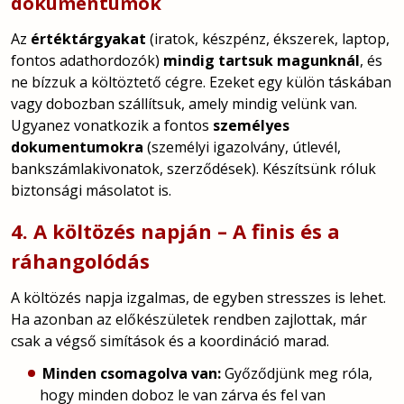
dokumentumok
Az
értéktárgyakat
(iratok, készpénz, ékszerek, laptop,
fontos adathordozók)
mindig tartsuk magunknál
, és
ne bízzuk a költöztető cégre. Ezeket egy külön táskában
vagy dobozban szállítsuk, amely mindig velünk van.
Ugyanez vonatkozik a fontos
személyes
dokumentumokra
(személyi igazolvány, útlevél,
bankszámlakivonatok, szerződések). Készítsünk róluk
biztonsági másolatot is.
4. A költözés napján – A finis és a
ráhangolódás
A költözés napja izgalmas, de egyben stresszes is lehet.
Ha azonban az előkészületek rendben zajlottak, már
csak a végső simítások és a koordináció marad.
Minden csomagolva van:
Győződjünk meg róla,
hogy minden doboz le van zárva és fel van