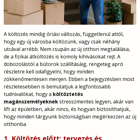
A költözés mindig óriási változás, függetlenül attól,
hogy egy új városba költözünk, vagy csak néhány
utcával arrébb. Nem csupán az új otthon megtalálása,
de a fizikai átköltözés is komoly kihívásokat rejt. A
dobozolástól a bútorok szállításáig, rengeteg apró
részletre kell odafigyelni, hogy minden
zökkenőmentesen menjen. Ebben a bejegyzésben most
részletesebben is bemutatjuk a legfontosabb
tudnivalókat, hogy a
költöztetés
magánszemélyeknek
stresszmentes legyen, akár van
lift az épületben, akár nincs, és hogyan biztosíthatjuk,
hogy minden tárgyunk biztonságban megérkezzen az új
otthonba.
1. Költözés előtt: tervezés és