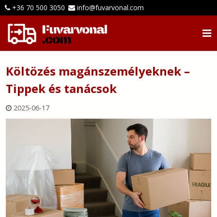
+36 70 500 3050
info@fuvarvonal.com
Költözés magánszemélyeknek –
Tippek és tanácsok
2025-06-17