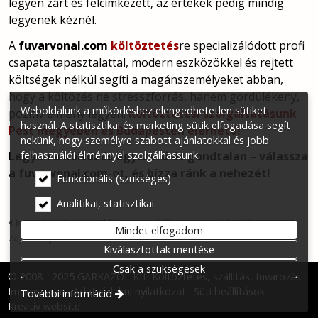
legyen zárt és felcímkézett, az értékek pedig mindig
legyenek kéznél.
A
fuvarvonal.com
költöztetés
re specializálódott profi
csapata tapasztalattal, modern eszközökkel és rejtett
költségek nélkül segíti a magánszemélyeket abban,
hogy a költözés ne stresszforrás, hanem gördülékeny,
Weboldalunk a működéshez elengedhetetlen sütiket
pozitív élmény legyen.
Költöztetési szolgáltatásunk
használ. A statisztikai és marketing sütik elfogadása segít
Pest megyében és Budapesten elérhető!
nekünk, hogy személyre szabott ajánlatokkal és jobb
felhasználói élménnyel szolgálhassunk.
Legyen a költözés egyszerű és gondtalan – válassza
a fuvarvonal.com-ot, és bízza ránk a nehezét!
Funkcionális (szükséges)
Analitikai, statisztikai
Iroda költöztetés: 10 tipp, amitől gyorsan és hatékonyan
Mindet elfogadom
zajlik majd a költözés
Kiválasztottak mentése
Csak a szükségesek
© 2008 - 2025 GARKAZOL Kft. Költöztetés, szállítás, fuvarozás.
Impresszum
Adatvédelmi nyilatkozat
Süti beállítások
További információ
Kreatív website