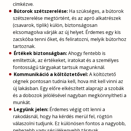
címkézve.
Bútorok szétszerelése:
Ha szükséges, a bútorok
szétszerelése megtörtént, és az apró alkatrészek
(csavarok, tiplik) külön, biztonságosan
elcsomagolva várják az új helyet. Érdemes egy kis
zacskóba tenni őket, és feliratozni, melyik bútorhoz
tartoznak.
Értékek biztonságban:
Ahogy fentebb is
említettük, az értékeket, iratokat és a személyes
fontosságú tárgyakat tartsuk magunknál.
Kommunikáció a költöztetővel:
A költöztető
cégnek pontosan tudnia kell, hova mit kell vinni az
új lakásban. Egy előre elkészített alaprajz a szobák
és a dobozok jelölésével nagyban megkönnyítheti a
munkát.
Legyünk jelen:
Érdemes végig ott lenni a
rakodásnál, hogy ha kérdés merül fel, rögtön
válaszolni tudjunk. Ez különösen fontos a nagyobb,
nehezebb vagy sérülékenyebb tárgyak