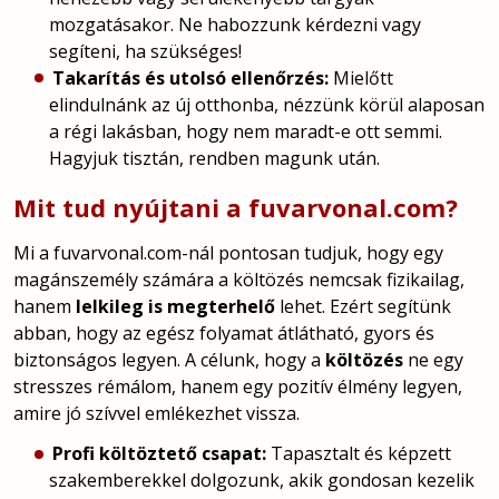
mozgatásakor. Ne habozzunk kérdezni vagy
segíteni, ha szükséges!
Takarítás és utolsó ellenőrzés:
Mielőtt
elindulnánk az új otthonba, nézzünk körül alaposan
a régi lakásban, hogy nem maradt-e ott semmi.
Hagyjuk tisztán, rendben magunk után.
Mit tud nyújtani a fuvarvonal.com?
Mi a fuvarvonal.com-nál pontosan tudjuk, hogy egy
magánszemély számára a költözés nemcsak fizikailag,
hanem
lelkileg is megterhelő
lehet. Ezért segítünk
abban, hogy az egész folyamat átlátható, gyors és
biztonságos legyen. A célunk, hogy a
költözés
ne egy
stresszes rémálom, hanem egy pozitív élmény legyen,
amire jó szívvel emlékezhet vissza.
Profi költöztető csapat:
Tapasztalt és képzett
szakemberekkel dolgozunk, akik gondosan kezelik