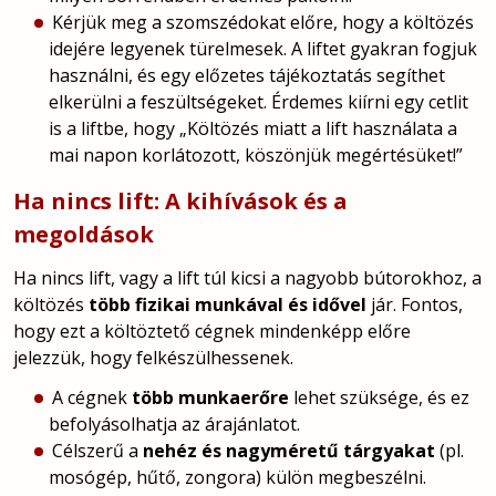
Kérjük meg a szomszédokat előre, hogy a költözés
idejére legyenek türelmesek. A liftet gyakran fogjuk
használni, és egy előzetes tájékoztatás segíthet
elkerülni a feszültségeket. Érdemes kiírni egy cetlit
is a liftbe, hogy „Költözés miatt a lift használata a
mai napon korlátozott, köszönjük megértésüket!”
Ha nincs lift: A kihívások és a
megoldások
Ha nincs lift, vagy a lift túl kicsi a nagyobb bútorokhoz, a
költözés
több fizikai munkával és idővel
jár. Fontos,
hogy ezt a költöztető cégnek mindenképp előre
jelezzük, hogy felkészülhessenek.
A cégnek
több munkaerőre
lehet szüksége, és ez
befolyásolhatja az árajánlatot.
Célszerű a
nehéz és nagyméretű tárgyakat
(pl.
mosógép, hűtő, zongora) külön megbeszélni.