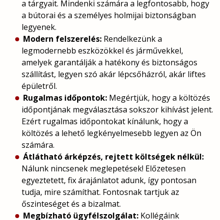
a tárgyait. Mindenki számára a legfontosabb, hogy
a bútorai és a személyes holmijai biztonságban
legyenek.
Modern felszerelés:
Rendelkezünk a
legmodernebb eszközökkel és járművekkel,
amelyek garantálják a hatékony és biztonságos
szállítást, legyen szó akár lépcsőházról, akár liftes
épületről.
Rugalmas időpontok:
Megértjük, hogy a költözés
időpontjának megválasztása sokszor kihívást jelent.
Ezért rugalmas időpontokat kínálunk, hogy a
költözés a lehető legkényelmesebb legyen az Ön
számára.
Átlátható árképzés, rejtett költségek nélkül:
Nálunk nincsenek meglepetések! Előzetesen
egyeztetett, fix árajánlatot adunk, így pontosan
tudja, mire számíthat. Fontosnak tartjuk az
őszinteséget és a bizalmat.
Megbízható ügyfélszolgálat:
Kollégáink