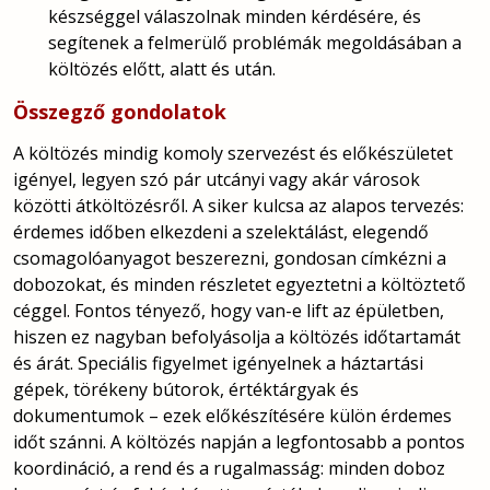
készséggel válaszolnak minden kérdésére, és
segítenek a felmerülő problémák megoldásában a
költözés előtt, alatt és után.
Összegző gondolatok
A költözés mindig komoly szervezést és előkészületet
igényel, legyen szó pár utcányi vagy akár városok
közötti átköltözésről. A siker kulcsa az alapos tervezés:
érdemes időben elkezdeni a szelektálást, elegendő
csomagolóanyagot beszerezni, gondosan címkézni a
dobozokat, és minden részletet egyeztetni a költöztető
céggel. Fontos tényező, hogy van-e lift az épületben,
hiszen ez nagyban befolyásolja a költözés időtartamát
és árát. Speciális figyelmet igényelnek a háztartási
gépek, törékeny bútorok, értéktárgyak és
dokumentumok – ezek előkészítésére külön érdemes
időt szánni. A költözés napján a legfontosabb a pontos
koordináció, a rend és a rugalmasság: minden doboz