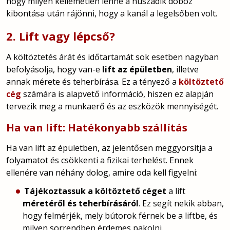
hogy milyen kellemetlen lenne a huszadik doboz
kibontása után rájönni, hogy a kanál a legelsőben volt.
2. Lift vagy lépcső?
A költöztetés árát és időtartamát sok esetben nagyban
befolyásolja, hogy van-e
lift az épületben
, illetve
annak mérete és teherbírása. Ez a tényező a
költöztető
cég
számára is alapvető információ, hiszen ez alapján
tervezik meg a munkaerő és az eszközök mennyiségét.
Ha van lift: Hatékonyabb szállítás
Ha van lift az épületben, az jelentősen meggyorsítja a
folyamatot és csökkenti a fizikai terhelést. Ennek
ellenére van néhány dolog, amire oda kell figyelni:
Tájékoztassuk a költöztető céget
a lift
méretéről és teherbírásáról
. Ez segít nekik abban,
hogy felmérjék, mely bútorok férnek be a liftbe, és
milyen sorrendben érdemes pakolni.