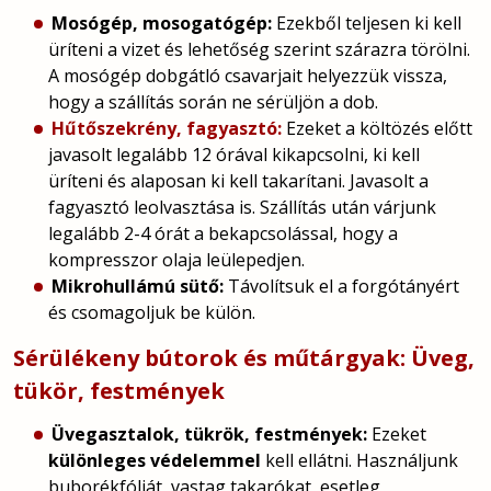
Mosógép, mosogatógép:
Ezekből teljesen ki kell
üríteni a vizet és lehetőség szerint szárazra törölni.
A mosógép dobgátló csavarjait helyezzük vissza,
hogy a szállítás során ne sérüljön a dob.
Hűtőszekrény, fagyasztó:
Ezeket a költözés előtt
javasolt legalább 12 órával kikapcsolni, ki kell
üríteni és alaposan ki kell takarítani. Javasolt a
fagyasztó leolvasztása is. Szállítás után várjunk
legalább 2-4 órát a bekapcsolással, hogy a
kompresszor olaja leülepedjen.
Mikrohullámú sütő:
Távolítsuk el a forgótányért
és csomagoljuk be külön.
Sérülékeny bútorok és műtárgyak: Üveg,
tükör, festmények
Üvegasztalok, tükrök, festmények:
Ezeket
különleges védelemmel
kell ellátni. Használjunk
buborékfóliát, vastag takarókat, esetleg